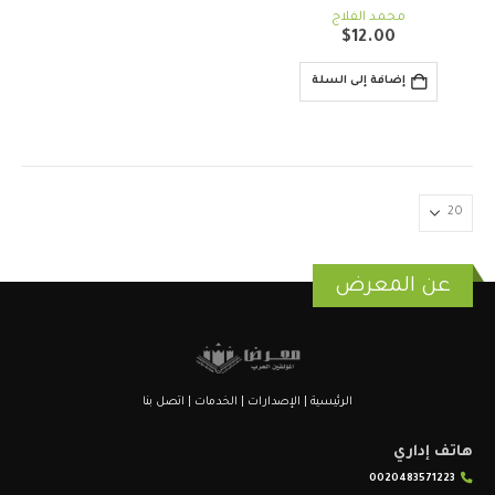
out of 5
0
محمد الفلاج
$
12.00
إضافة إلى السلة
عن المعرض
الرئيسية
|
الإصدارات
|
الخدمات
|
اتصل بنا
هاتف إداري
0020483571223