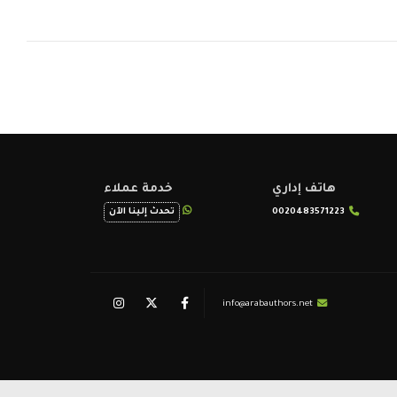
هاتف إداري
خدمة عملاء
0020483571223
تحدث إلينا الآن
info@arabauthors.net