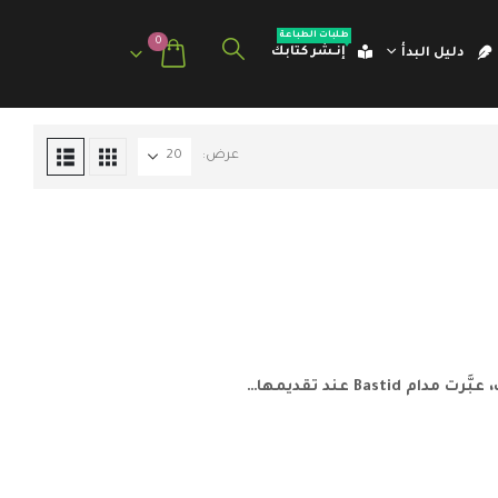
طلبات الطباعة
0
إنـشر كتابك
دليل البدأ
عرض: