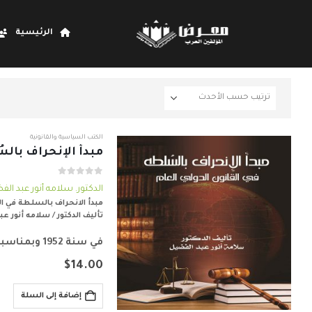
الرئيسية
الكتب السياسية والقانونية
مبدأ الإنحراف بالس
out of 5
0
الدكتور. سلامه أنور عبد ال
مبدأ الانحراف بالسلطة في الق
تأليف الدكتور / سلامه أنور ع
في سنة 1952 وبمناسبة وضع نص المادة (33)، في اتفاقية الجماعة الأوروبية للفحم والصلب، عبَّرت مدام Bastid عند تقديمها…
$
14.00
إضافة إلى السلة