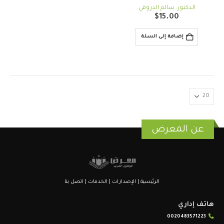
out of 5
5.00
الدكتور. سالم الدروقي
$
15.00
إضافة إلى السلة
عن المعرض
الرئيسية
|
الإصدارات
|
الخدمات
|
اتصل بنا
هاتف إداري
0020483571223