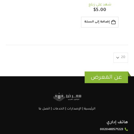
out of 5
5.00
شهد علي زيلع
$
5.00
إضافة إلى السلة
عن المعرض
الرئيسية
|
الإصدارات
|
الخدمات
|
اتصل بنا
هاتف إداري
0020483571223