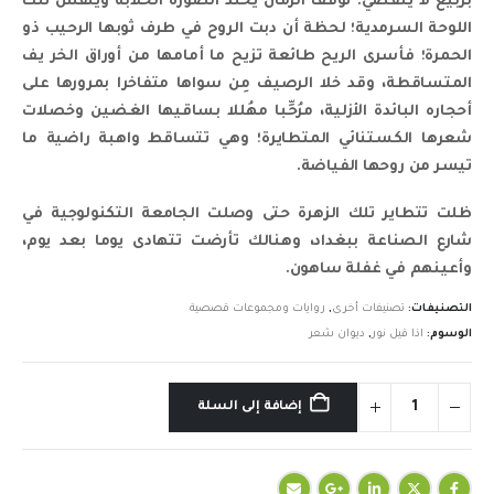
بربيع لا ينقضي. توقف الزمان يَُخلّد الصورة الخلابة وينقش تلك
اللوحة السرمدية؛ لحظة أن دبت الروح في طرف ثوبها الرحيب ذو
الحمرة؛ فأسرى الريح طائعة تزيح ما أمامها من أوراق الخر يف
المتساقطة، وقد خلا الرصيف مِن سواها متفاخرا بمرورها على
أحجاره البائدة الأزلية، مرُحِّبا مهُللا بساقيها الغضين وخصلات
شعرها الكستنائي المتطايرة؛ وهي تتساقط واهبة راضية ما
تيسر من روحها الفياضة.
ظلت تتطاير تلك الزهرة حتى وصلت الجامعة التكنولوجية في
شارع الصناعة ببغداد، وهنالك تأرضت تتهادى يوما بعد يوم،
وأعينهم في غفلة ساهون.
التصنيفات:
تصنيفات أخرى
,
روايات ومجموعات قصصية
الوسوم:
اذا قيل نور
,
ديوان شعر
إضافة إلى السلة