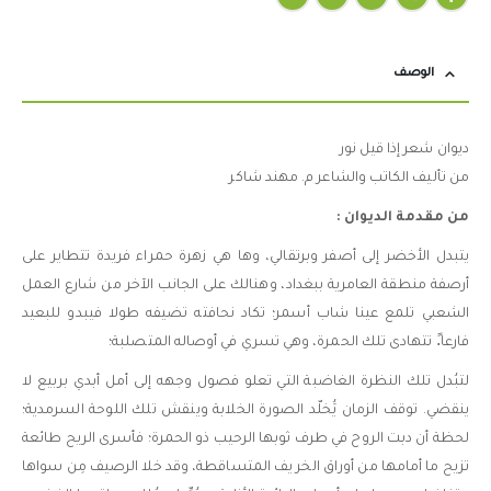
الوصف
ديوان شعر إذا قيل نور
من تأليف الكاتب والشاعر م. مهند شاكر
من مقدمة الديوان :
يتبدل الأخضر إلى أصفر وبرتقالي، وها هي زهرة حمراء فريدة تتطاير على
أرصفة منطقة العامرية ببغداد، وهنالك على الجانب الآخر من شارع العمل
الشعبي تلمع عينا شاب أسمر؛ تكاد نحافته تضيفه طولا فيبدو للبعيد
فارعا.ً تتهادى تلك الحمرة، وهي تسري في أوصاله المتصلبة؛
لتبُدل تلك النظرة الغاضبة التي تعلو فصول وجهه إلى أمل أبدي بربيع لا
ينقضي. توقف الزمان يَُخلّد الصورة الخلابة وينقش تلك اللوحة السرمدية؛
لحظة أن دبت الروح في طرف ثوبها الرحيب ذو الحمرة؛ فأسرى الريح طائعة
تزيح ما أمامها من أوراق الخر يف المتساقطة، وقد خلا الرصيف مِن سواها