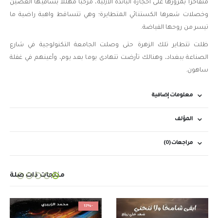
متفاخرا بمرورها على أحجاره البائدة الأزلية، مرُحِّبا مهُللا بساقيها الغضين
وخصلات شعرها الكستنائي المتطايرة؛ وهي تتساقط واهبة راضية ما
تيسر من روحها الفياضة.
ظلت تتطاير تلك الزهرة حتى وصلت الجامعة التكنولوجية في شارع
الصناعة ببغداد، وهنالك تأرضت تتهادى يوما بعد يوم، وأعينهم في غفلة
ساهون.
معلومات إضافية
المؤلف
مراجعات (0)
منتجات ذات صلة
-17%