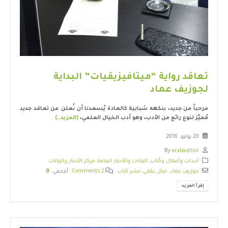
تعاقد رواية “ميتافيزيقيات” البداية
لجوزيف عماد
مرحباً من جديد، بنكهه شبابية كالعادة يُسعدنا أن نُعلن عن تعاقد جديد
مُميّز لنوع رائع من الأدب، وهو أدب الخيال العلمي،
(المزيد…)
20 يوليو، 2016
By
arabauthor
أحداث وأعمال وكُتاب
,
البيانات والأخبار العامة
,
مركز الأخبار والبيانات
جوزيف عماد
,
خيال علمي
,
نشر كتاب
2 Comments
أعجبني:
0
إقرأ المزيد