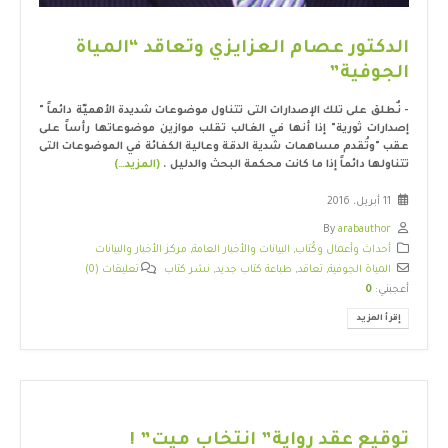
الدكتور عصام العزايزي وتعاقد “المياة
الجوفية”
- نٌطلق على تلك الإصدارات التى تتناول موضوعات شديدة الأهميّة دائماً "
إصدارات ثورية" إذا أنها في الغالب تقلب موازين موضوعاتها رأساً على
عقب "وتُقدم مساهمات شدية الدقة وعالية الكفائة في الموضوعات التى
تتناولها دائماً إذا ما كانت محكمة البحث والدليل .
(المزيد…)
11 أبريل، 2016
By
arabauthor
أحداث وأعمال وكُتاب
,
البيانات والأخبار العامة
,
مركز الأخبار والبيانات
المياة الجوفية
,
تعاقد
,
طباعة كتاب جديد
,
نشر كتاب
تعليقات (0)
أعجبني:
0
إقرأ المزيد
توقيع عقد رواية” انتخاب ميت” !