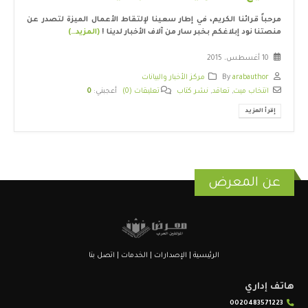
مرحباً قرائنا الكريم، في إطار سعينا لإلتقاط الأعمال الميزة لتصدر عن
منصتنا نود إبلاغكم بخبر سار من آلاف الأخبار لدينا !
(المزيد…)
10 أغسطس، 2015
arabauthor
By
مركز الأخبار والبيانات
انتخاب ميت
,
تعاقد
,
نشر كتاب
تعليقات (0)
أعجبني:
0
إقرأ المزيد
عن المعرض
الرئيسية
|
الإصدارات
|
الخدمات
|
اتصل بنا
هاتف إداري
0020483571223